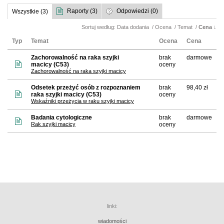
Raporty (3)
Odpowiedzi (0)
Wszystkie (3)
Sortuj według:
Data dodania
/
Ocena
/
Temat
/
Cena
↓
Typ
Temat
Ocena
Cena
Zachorowalność na raka szyjki
brak
darmowe
macicy (C53)
oceny
Zachorowalność na raka szyjki macicy
Odsetek przeżyć osób z rozpoznaniem
brak
98,40 zł
raka szyjki macicy (C53)
oceny
Wskaźniki przeżycia w raku szyjki macicy
Badania cytologiczne
brak
darmowe
Rak szyjki macicy
oceny
linki:
wiadomości