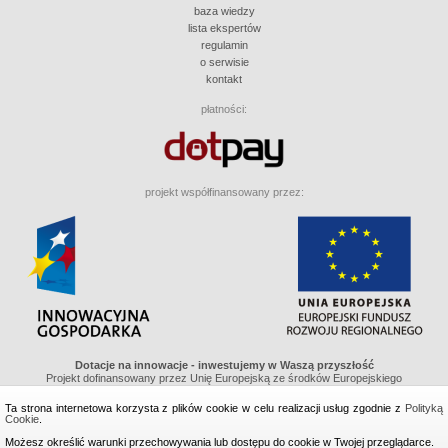
baza wiedzy
lista ekspertów
regulamin
o serwisie
kontakt
płatności:
projekt współfinansowany przez:
Dotacje na innowacje - inwestujemy w Waszą przyszłość
Projekt dofinansowany przez Unię Europejską ze środków Europejskiego
Funduszu Regionalnego w ramach Programu Operacyjnego Innowacyjna
Gospodarka, Działanie 8.1 "Wspieranie działaności gospodarczej w dziedzinie
Ta strona internetowa korzysta z plików cookie w celu realizacji usług zgodnie z
Polityką
gospodarki elektronicznej"
Cookie
.
Możesz określić warunki przechowywania lub dostępu do cookie w Twojej przeglądarce.
wykonanie i projekt graficzny: