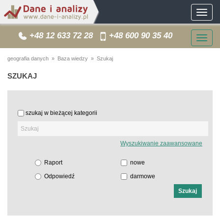
Toggle
navigat
+48 12 633 72 28
+48 600 90 35 40
Togg
navig
geografia danych
»
Baza wiedzy
» Szukaj
SZUKAJ
szukaj w bieżącej kategorii
Wyszukiwanie zaawansowane
Raport
nowe
Odpowiedź
darmowe