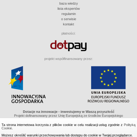
baza wiedzy
lista ekspertów
regulamin
o serwisie
kontakt
płatności:
projekt współfinansowany przez:
Dotacje na innowacje - inwestujemy w Waszą przyszłość
Projekt dofinansowany przez Unię Europejską ze środków Europejskiego
Funduszu Regionalnego w ramach Programu Operacyjnego Innowacyjna
Gospodarka, Działanie 8.1 "Wspieranie działaności gospodarczej w dziedzinie
Ta strona internetowa korzysta z plików cookie w celu realizacji usług zgodnie z
Polityką
gospodarki elektronicznej"
Cookie
.
Możesz określić warunki przechowywania lub dostępu do cookie w Twojej przeglądarce.
wykonanie i projekt graficzny: