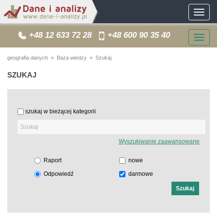
Toggle
navigat
+48 12 633 72 28
+48 600 90 35 40
Togg
navig
geografia danych
»
Baza wiedzy
» Szukaj
SZUKAJ
szukaj w bieżącej kategorii
Wyszukiwanie zaawansowane
Raport
nowe
Odpowiedź
darmowe