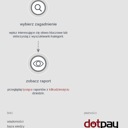
wybierz zagadnienie
wpisz interesujące cię słowo kluczowe lub
sklorzystaj z wyszukiwarki kategorii.
zobacz raport
przeglądaj
tysiące
raportów z
kilkudziesięciu
dziedzin.
linki:
płatności:
wiadomości
baza wiedzy