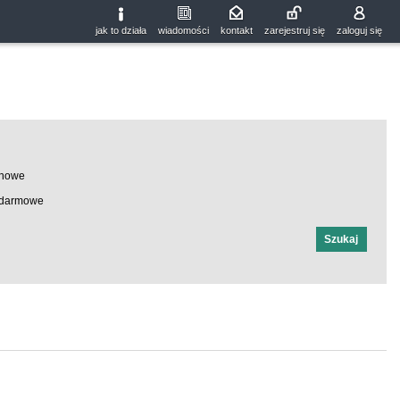
jak to działa
wiadomości
kontakt
zarejestruj się
zaloguj się
nowe
darmowe