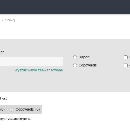
» Szukaj
orii
Raport
Odpowiedź
Wyszukiwanie zaawansowane
lność
(0)
Odpowiedzi (0)
ących zadane kryteria.