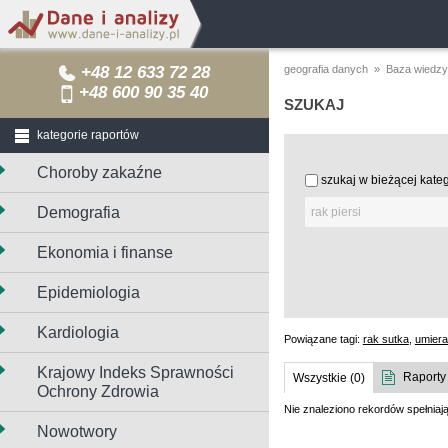
+48 12 633 72 28
geografia danych
»
Baza wiedzy
+48 600 90 35 40
SZUKAJ
kategorie raportów
Choroby zakaźne
szukaj w bieżącej kateg
Demografia
Ekonomia i finanse
Epidemiologia
Kardiologia
Powiązane tagi:
rak sutka
,
umiera
Krajowy Indeks Sprawności
Raporty 
Wszystkie (0)
Ochrony Zdrowia
Nie znaleziono rekordów spełniaj
Nowotwory