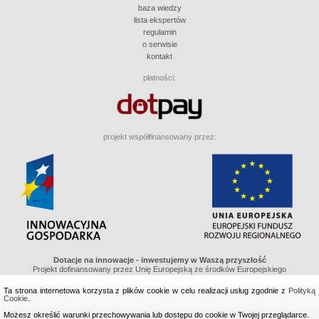
baza wiedzy
lista ekspertów
regulamin
o serwisie
kontakt
płatności:
projekt współfinansowany przez:
Dotacje na innowacje - inwestujemy w Waszą przyszłość
Projekt dofinansowany przez Unię Europejską ze środków Europejskiego
Funduszu Regionalnego w ramach Programu Operacyjnego Innowacyjna
Gospodarka, Działanie 8.1 "Wspieranie działaności gospodarczej w dziedzinie
Ta strona internetowa korzysta z plików cookie w celu realizacji usług zgodnie z
Polityką
gospodarki elektronicznej"
Cookie
.
Możesz określić warunki przechowywania lub dostępu do cookie w Twojej przeglądarce.
wykonanie i projekt graficzny: