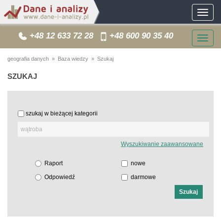
Toggle
navigat
+48 12 633 72 28
+48 600 90 35 40
Togg
navig
geografia danych
»
Baza wiedzy
» Szukaj
SZUKAJ
szukaj w bieżącej kategorii
Wyszukiwanie zaawansowane
Raport
nowe
Odpowiedź
darmowe