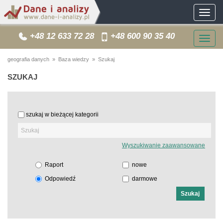
Toggle
navigat
+48 12 633 72 28
+48 600 90 35 40
Togg
navig
geografia danych
»
Baza wiedzy
» Szukaj
SZUKAJ
szukaj w bieżącej kategorii
Wyszukiwanie zaawansowane
Raport
nowe
Odpowiedź
darmowe