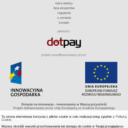
baza wiedzy
lista ekspertów
regulamin
o serwisie
kontakt
płatności:
projekt współfinansowany przez:
Dotacje na innowacje - inwestujemy w Waszą przyszłość
Projekt dofinansowany przez Unię Europejską ze środków Europejskiego
Funduszu Regionalnego w ramach Programu Operacyjnego Innowacyjna
Gospodarka, Działanie 8.1 "Wspieranie działaności gospodarczej w dziedzinie
Ta strona internetowa korzysta z plików cookie w celu realizacji usług zgodnie z
Polityką
gospodarki elektronicznej"
Cookie
.
Możesz określić warunki przechowywania lub dostępu do cookie w Twojej przeglądarce.
wykonanie i projekt graficzny: