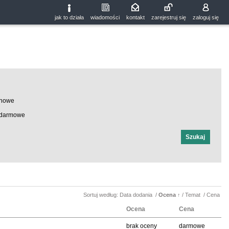
jak to działa
wiadomości
kontakt
zarejestruj się
zaloguj się
nowe
darmowe
Sortuj według:
Data dodania
/
Ocena
↑
/
Temat
/
Cena
Ocena
Cena
brak oceny
darmowe