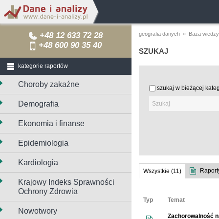
+48 12 633 72 28
geografia danych
»
Baza wiedzy
+48 600 90 35 40
SZUKAJ
kategorie raportów
Choroby zakaźne
szukaj w bieżącej kateg
Demografia
Ekonomia i finanse
Epidemiologia
Kardiologia
Raporty
Wszystkie (11)
Krajowy Indeks Sprawności
Ochrony Zdrowia
Typ
Temat
Nowotwory
Zachorowalność n