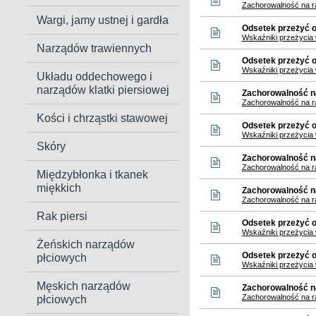
Zachorowalność na 
Wargi, jamy ustnej i gardła
Odsetek przeżyć o
Wskaźniki przeżycia
Narządów trawiennych
Odsetek przeżyć 
Wskaźniki przeżycia
Układu oddechowego i
narządów klatki piersiowej
Zachorowalność n
Zachorowalność na 
Kości i chrząstki stawowej
Odsetek przeżyć o
Wskaźniki przeżycia 
Skóry
Zachorowalność na
Zachorowalność na r
Międzybłonka i tkanek
miękkich
Zachorowalność na
Zachorowalność na r
Rak piersi
Odsetek przeżyć o
Wskaźniki przeżycia 
Żeńskich narządów
Odsetek przeżyć o
płciowych
Wskaźniki przeżycia 
Męskich narządów
Zachorowalność na
Zachorowalność na ra
płciowych