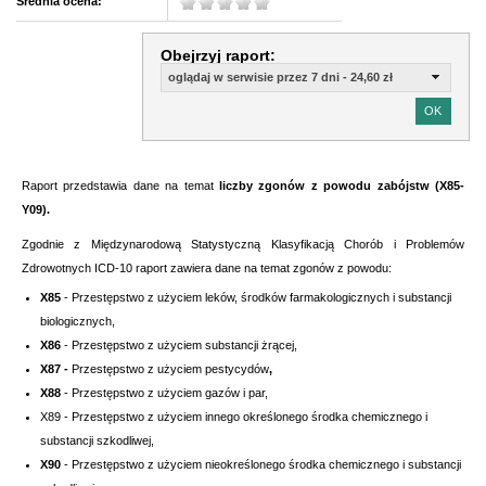
Średnia ocena:
Obejrzyj raport:
oglądaj w serwisie przez 7 dni - 24,60 zł
Raport przedstawia dane na temat
liczby zgonów z powodu
zabójstw (X85-
Y09).
Zgodnie z Międzynarodową Statystyczną Klasyfikacją Chorób i Problemów
Zdrowotnych ICD-10
raport zawiera dane na temat zgonów z powodu:
X85
- Przestępstwo z użyciem leków, środków farmakologicznych i substancji
biologicznych,
X86
- Przestępstwo z użyciem substancji żrącej,
X87 -
Przestępstwo z użyciem pestycydów
,
X88
- Przestępstwo z użyciem gazów i par,
X89 - Przestępstwo z użyciem innego określonego środka chemicznego i
substancji szkodliwej,
X90
- Przestępstwo z użyciem nieokreślonego środka chemicznego i substancji