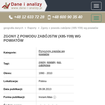
Toggle
navigat
+48 12 633 72 28
+48 600 90 35 40
Togg
navig
geografia danych
»
Raporty
» Zgony z powodu zabójstw (X85-Y09) wg powiatów
ZGONY Z POWODU ZABÓJSTW (X85-Y09) WG
POWIATÓW
Przyczyny zgonów wg
Kategorie:
powiatów
zgony
,
powiaty
,
gus
,
Tagi:
zabójstwa
Okres:
1990 - 2010
Lokalizacja:
Polska
Data publikacji:
09.08.2013
Forma publikacji:
Instant Atlas