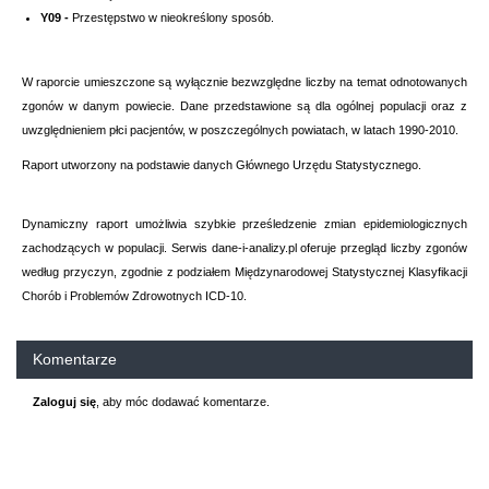
Y09 -
Przestępstwo w nieokreślony sposób.
W raporcie umieszczone są wyłącznie bezwzględne liczby na temat odnotowanych
zgonów w danym powiecie. Dane przedstawione są dla ogólnej populacji oraz z
uwzględnieniem płci pacjentów, w poszczególnych powiatach, w latach 1990-2010.
Raport utworzony na podstawie danych Głównego Urzędu Statystycznego.
Dynamiczny raport umożliwia szybkie prześledzenie zmian epidemiologicznych
zachodzących w populacji. Serwis dane-i-analizy.pl oferuje przegląd liczby zgonów
według przyczyn, zgodnie z podziałem Międzynarodowej Statystycznej Klasyfikacji
Chorób i Problemów Zdrowotnych ICD-10.
Komentarze
Zaloguj się
, aby móc dodawać komentarze.