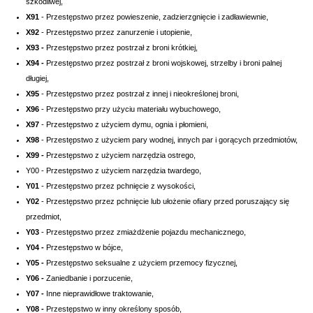
szkodliwej,
X91
- Przestępstwo przez powieszenie, zadzierzgnięcie i zadławiewnie,
X92
- Przestępstwo przez zanurzenie i utopienie,
X93 -
Przestępstwo przez postrzał z broni krótkiej,
X94 -
Przestępstwo przez postrzał z broni wojskowej, strzelby i broni palnej
długiej,
X95
- Przestępstwo przez postrzał z innej i nieokreślonej broni,
X96
- Przestępstwo przy użyciu materiału wybuchowego,
X97
- Przestępstwo z użyciem dymu, ognia i płomieni,
X98
- Przestępstwo z użyciem pary wodnej, innych par i gorących przedmiotów,
X99 -
Przestępstwo z użyciem narzędzia ostrego,
Y00 - Przestępstwo z użyciem narzędzia twardego,
Y01
- Przestępstwo przez pchnięcie z wysokości,
Y02
- Przestępstwo przez pchnięcie lub ułożenie ofiary przed poruszający się
przedmiot,
Y03
- Przestępstwo przez zmiażdżenie pojazdu mechanicznego,
Y04 -
Przestępstwo w bójce,
Y05 -
Przestępstwo seksualne z użyciem przemocy fizycznej,
Y06 -
Zaniedbanie i porzucenie,
Y07 -
Inne nieprawidłowe traktowanie,
Y08 -
Przestępstwo w inny określony sposób,