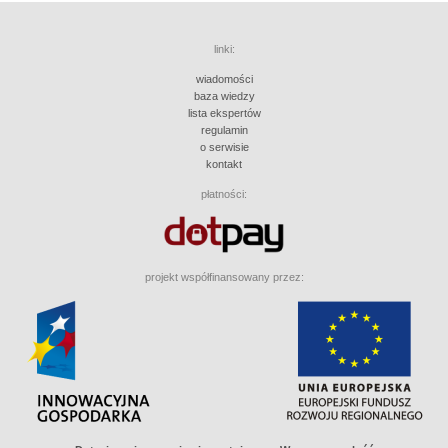
linki:
wiadomości
baza wiedzy
lista ekspertów
regulamin
o serwisie
kontakt
płatności:
projekt współfinansowany przez: