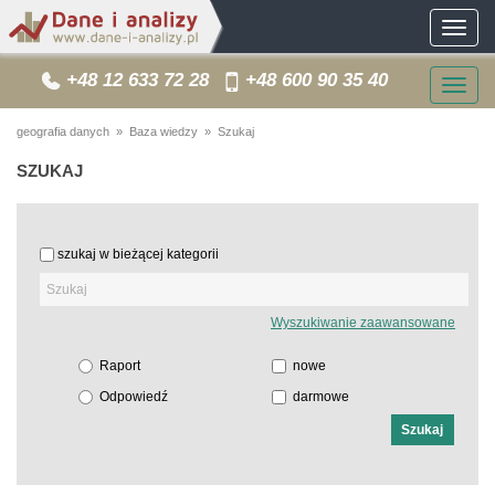
Toggle
navigat
+48 12 633 72 28
+48 600 90 35 40
Togg
navig
geografia danych
»
Baza wiedzy
» Szukaj
SZUKAJ
szukaj w bieżącej kategorii
Wyszukiwanie zaawansowane
Raport
nowe
Odpowiedź
darmowe