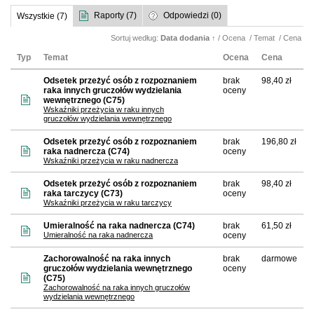
Raporty (7)
Odpowiedzi (0)
Wszystkie (7)
Sortuj według:
Data dodania
↑
/
Ocena
/
Temat
/
Cena
Typ
Temat
Ocena
Cena
Odsetek przeżyć osób z rozpoznaniem
brak
98,40 zł
raka innych gruczołów wydzielania
oceny
wewnętrznego (C75)
Wskaźniki przeżycia w raku innych
gruczołów wydzielania wewnętrznego
Odsetek przeżyć osób z rozpoznaniem
brak
196,80 zł
raka nadnercza (C74)
oceny
Wskaźniki przeżycia w raku nadnercza
Odsetek przeżyć osób z rozpoznaniem
brak
98,40 zł
raka tarczycy (C73)
oceny
Wskaźniki przeżycia w raku tarczycy
Umieralność na raka nadnercza (C74)
brak
61,50 zł
Umieralność na raka nadnercza
oceny
Zachorowalność na raka innych
brak
darmowe
gruczołów wydzielania wewnętrznego
oceny
(C75)
Zachorowalność na raka innych gruczołów
wydzielania wewnętrznego